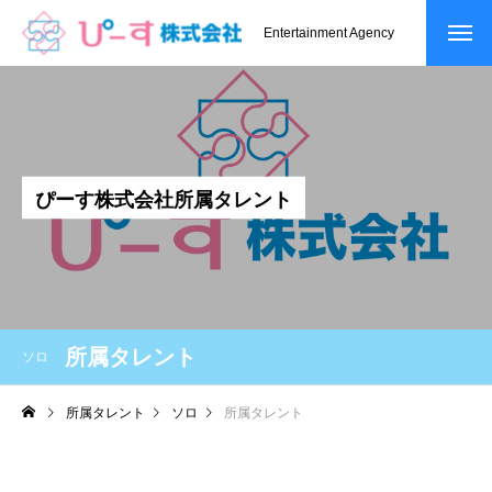
Entertainment Agency
ぴ
ー
す
株
式
会
社
所
属
タ
レ
ン
ト
所属タレント
ソロ
所属タレント
ソロ
所属タレント