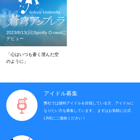
2023/8/13(日)Spotify O-nestにて
制作実績
デビュー
所属タレント
「心はいつも蒼く澄んだ空
のように」
会社概要
お知らせ
アイドル募集
弊社では随時アイドルを目指している方、アイドルに
HOME
COMPANY
なりたい方を募集しています。 まずはお気軽に公式
TALENT
NEWS
LINEにご連絡ください！