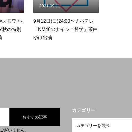
2021.09.11
×スモワ 小
9月12日(日)24:00〜チバテレ
“秋の特別
「NM48のナイショ哲学」茉白
演
ゆけ出演
カテゴリー
おすすめ記事
ございません。