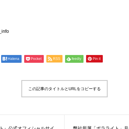
_info
Hatena
Pocket
RSS
feedly
Pin it
この記事のタイトルとURLをコピーする
ト』公式オフィシャルサイ
弊社所属「ポラライト」月