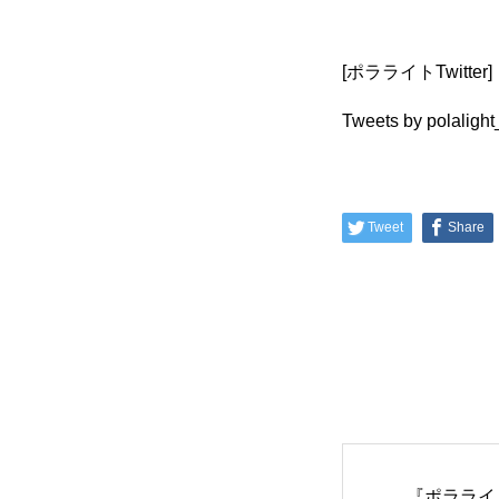
[ポラライトTwitter]
Tweets by polalight
Tweet
Share
制作実績
所属タレント
『ポラライ