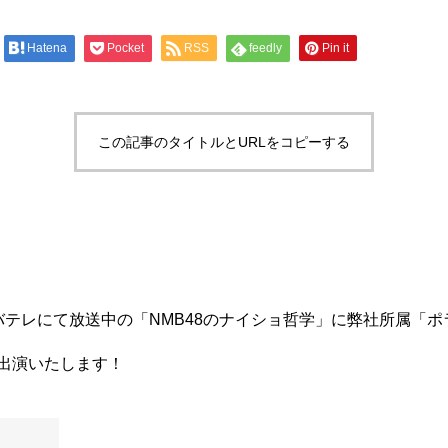
Hatena
Pocket
RSS
feedly
Pin it
この記事のタイトルとURLをコピーする
バテレにて放送中の「NMB48のナイショ哲学」に弊社所属「
出演いたします！