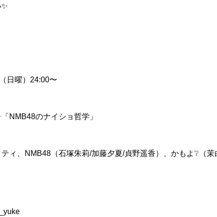
い✨
（日曜）24:00〜
「NMB48のナイショ哲学」
ティ、NMB48（石塚朱莉/加藤夕夏/貞野遥香）、かもよ❔（
t_yuke