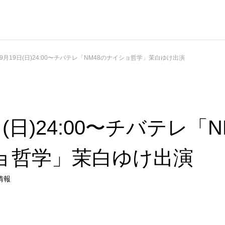
9月19日(日)24:00〜チバテレ「NM48のナイショ哲学」茉白ゆけ出演
日(日)24:00〜チバテレ「N
ョ哲学」茉白ゆけ出演
情報