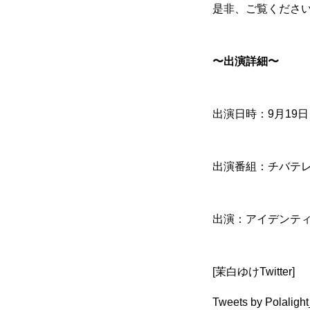
是非、ご覧くださ
〜出演詳細〜
出演日時：9月19日
出演番組：チバテレ
出演：アイデンティ
[茉白ゆけTwitter]
Tweets by Polaligh