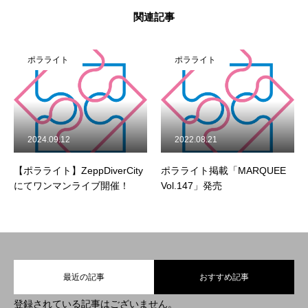
関連記事
ポラライト
ポラライト
制作実績
2024.09.12
2022.08.21
所属タレント
【ポラライト】ZeppDiverCity
ポラライト掲載「MARQUEE
にてワンマンライブ開催！
Vol.147」発売
会社概要
お知らせ
最近の記事
おすすめ記事
HOME
COMPANY
TALENT
NEWS
登録されている記事はございません。